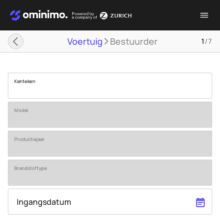
Voertuig
Bestuurder
1
/
7
Kenteken
Model
Productiejaar
Brandstoftype
Ingangsdatum