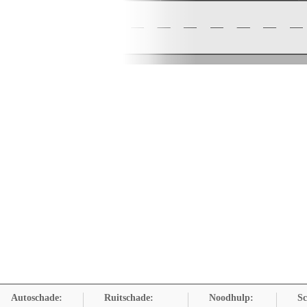
Autoschade:
Ruitschade:
Noodhulp:
Sc