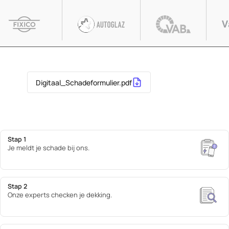
Afbeelding
Afbeelding
Afbeelding
A
Digitaal_Schadeformulier.pdf
Stap 1
Afbeeldin
Je meldt je schade bij ons.
Stap 2
Afbeeldin
Onze experts checken je dekking.