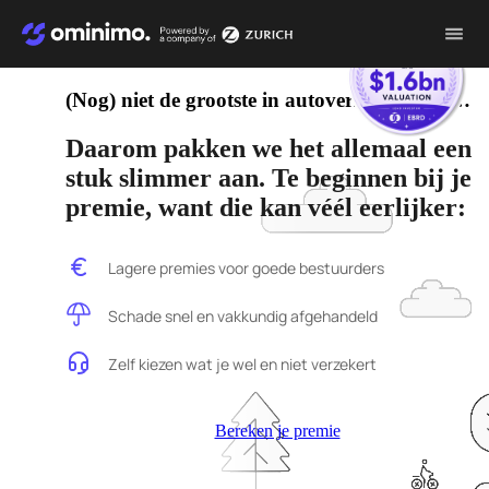
Video
file
(Nog) niet de grootste in autoverzekeringen…
Daarom pakken we het allemaal een
stuk slimmer aan. Te beginnen bij je
premie, want die kan véél eerlijker:
Image
Lagere premies voor goede bestuurders
Image
Schade snel en vakkundig afgehandeld
Image
Zelf kiezen wat je wel en niet verzekert
Bereken je premie