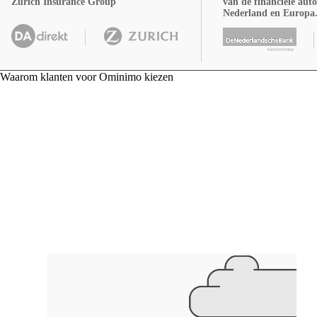
Zurich Insurance Group
van de financiële auto
Nederland en Europa
Image
Image
Image
Waarom klanten voor Ominimo kiezen
Video
file