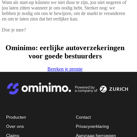
Want als start-up kúnnen we niet duur te zijn, jou niet negeren of
jou laten zitten wanneer je ons nodig hebt. Sterker nog: we
hebben je nodig om ons te bewijzen, om de markt te veranderen
en om te laten zien dat het eerlijker kan.
Doe je mee?
Ominimo: eerlijke autoverzekeringen
voor goede bestuurders
Bereken je premie
Bo - AI Assistant
Image
Image
Sign in to access your policy
Welcome
👋
Sign in to manage your policy.
Producten
Contact
Over ons
Privacyverklaring
Sign in to your policy
Claims
Aanvraag herroepen