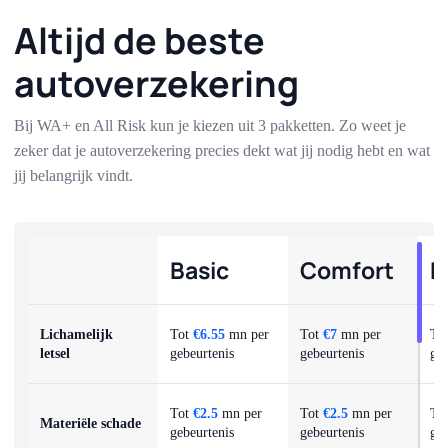
Altijd de beste
autoverzekering
Bij WA+ en All Risk kun je kiezen uit 3 pakketten. Zo weet je
zeker dat je autoverzekering precies dekt wat jij nodig hebt en wat
jij belangrijk vindt.
Basic
Comfort
P
Lichamelijk
Tot
€6.55
mn per
Tot
€7
mn per
To
letsel
gebeurtenis
gebeurtenis
geb
Tot
€2.5
mn per
Tot
€2.5
mn per
To
Materiële schade
gebeurtenis
gebeurtenis
geb