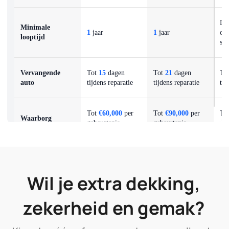
Dag
Minimale
1
jaar
1
jaar
op
looptijd
sta
Vervangende
Tot
15
dagen
Tot
21
dagen
To
auto
tijdens reparatie
tijdens reparatie
tij
Tot
€60,000
per
Tot
€90,000
per
To
Waarborg
gebeurtenis
gebeurtenis
geb
Tot
€4,100
op
Tot
€4,100
op
To
Accessoires
basis van
basis van
bas
dagwaarde
aanschafwaarde
ni
Wil je extra dekking,
Terugbetalingster
zekerheid en gemak?
mijn voor herstel
12
maanden
18
maanden
24
schadevrije jaren