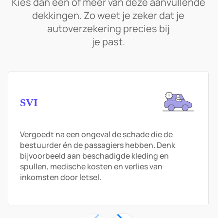
Kies dan één of meer van deze aanvullende
dekkingen. Zo weet je zeker dat je
Nieuwwaardereg
1
jaar
2
jaar
3
j
eling, standaard
autoverzekering precies bij
je past.
Nieuwwaardereg
eling, incl.
3
jaar
4
jaar
5
j
verlengde
nieuwwaarde
Image
Nieuwwaardereg
Tot
€110,000
incl.
Tot
€130,000
incl.
To
SVI
eling vergoeding
btw
btw
bt
Vergoedt na een ongeval de schade die de
100%
van de
Gebaseerd op de
Ge
Vergoeding bij
oorspronkelijke
huidige
hui
bestuurder én de passagiers hebben. Denk
nieuwwaarde
nieuwwaarde
nieuwwaarde
ni
bijvoorbeeld aan beschadigde kleding en
spullen, medische kosten en verlies van
Aanschafwaarder
inkomsten door letsel.
egeling
60
maanden
72
maanden
84
maximumleeftijd
auto