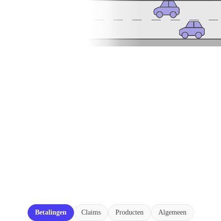
Category (field_faq_category)
Betalingen
Claims
Producten
Algemeen
FAQ